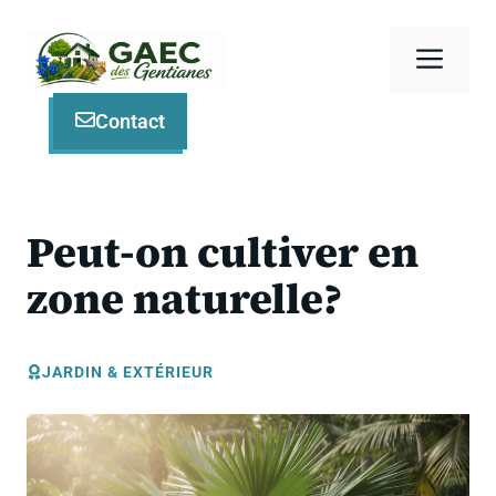
Aller
au
Men
contenu
Contact
Peut-on cultiver en
zone naturelle?
JARDIN & EXTÉRIEUR