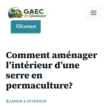
Aller
au
Men
contenu
Contact
Comment aménager
l’intérieur d’une
serre en
permaculture?
JARDIN & EXTÉRIEUR