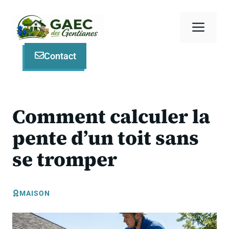
Aller
au
Men
contenu
Contact
Comment calculer la
pente d’un toit sans
se tromper
MAISON