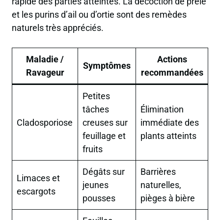
rapide des parties atteintes. La décoction de prêle
et les purins d’ail ou d’ortie sont des remèdes
naturels très appréciés.
Maladie /
Actions
Symptômes
Ravageur
recommandées
Petites
tâches
Élimination
Cladosporiose
creuses sur
immédiate des
feuillage et
plants atteints
fruits
Dégâts sur
Barrières
Limaces et
jeunes
naturelles,
escargots
pousses
pièges à bière