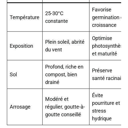
Favorise
25-30°C
Température
germination et
constante
croissance
Optimise
Plein soleil, abrité
Exposition
photosynthèse
du vent
et maturité
Profond, riche en
Préserve
Sol
compost, bien
santé racinaire
drainé
Évite
Modéré et
pourriture et
Arrosage
régulier, goutte-à-
stress
goutte conseillé
hydrique