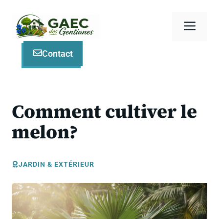
Aller
au
Men
contenu
Contact
Comment cultiver le
melon?
JARDIN & EXTÉRIEUR