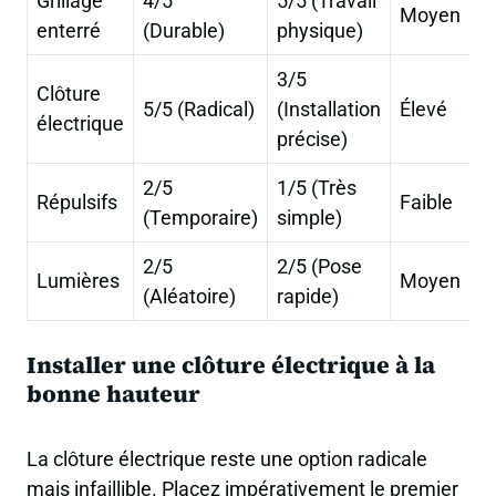
Grillage
4/5
5/5 (Travail
Moyen
enterré
(Durable)
physique)
3/5
Clôture
5/5 (Radical)
(Installation
Élevé
électrique
précise)
2/5
1/5 (Très
Répulsifs
Faible
(Temporaire)
simple)
2/5
2/5 (Pose
Lumières
Moyen
(Aléatoire)
rapide)
Installer une clôture électrique à la
bonne hauteur
La clôture électrique reste une option radicale
mais infaillible. Placez impérativement le premier