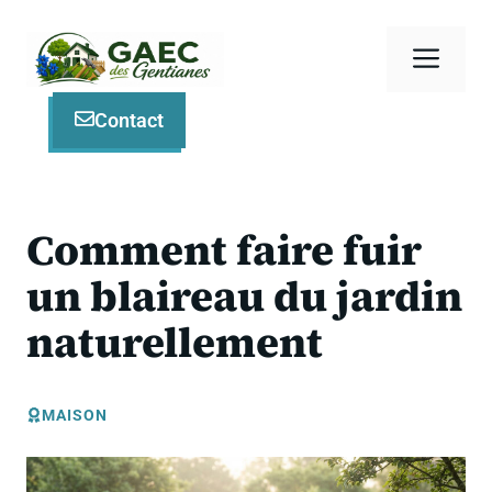
Aller
au
Men
contenu
Contact
Comment faire fuir
un blaireau du jardin
naturellement
MAISON