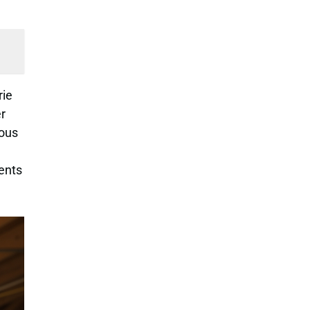
rie
er
sous
ents