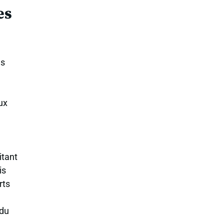
es
es
ux
itant
is
rts
 du