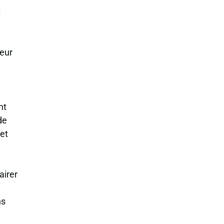
t
,
ceur
nt
de
met
airer
ns