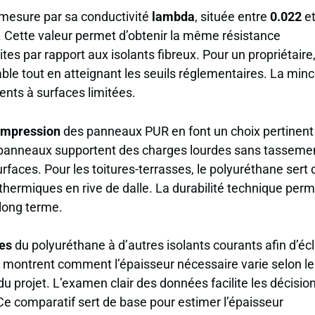
mesure par sa conductivité
lambda
, située entre
0.022
e
ce. Cette valeur permet d’obtenir la même résistance
s par rapport aux isolants fibreux. Pour un propriétaire
ble tout en atteignant les seuils réglementaires. La min
ments à surfaces limitées.
compression
des panneaux PUR en font un choix pertinent
 panneaux supportent des charges lourdes sans tasseme
surfaces. Pour les toitures-terrasses, le polyuréthane sert 
 thermiques en rive de dalle. La durabilité technique per
long terme.
es
du polyuréthane à d’autres isolants courants afin d’écl
 montrent comment l’épaisseur nécessaire varie selon le
u projet. L’examen clair des données facilite les décisio
 Ce comparatif sert de base pour estimer l’épaisseur