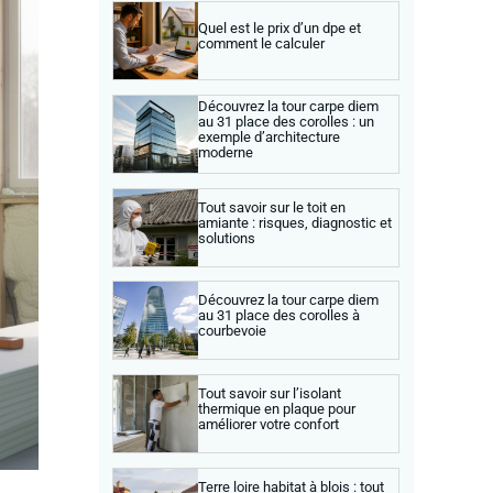
Quel est le prix d’un dpe et
comment le calculer
Découvrez la tour carpe diem
au 31 place des corolles : un
exemple d’architecture
moderne
Tout savoir sur le toit en
amiante : risques, diagnostic et
solutions
Découvrez la tour carpe diem
au 31 place des corolles à
courbevoie
Tout savoir sur l’isolant
thermique en plaque pour
améliorer votre confort
Terre loire habitat à blois : tout