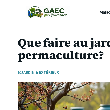
Aller
au
Mais
contenu
Que faire au ja
permaculture?
JARDIN & EXTÉRIEUR