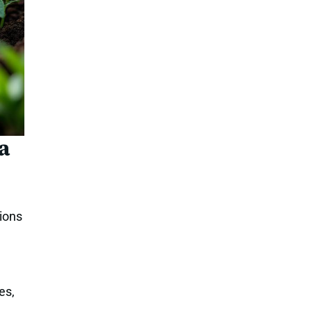
la
ions
es,