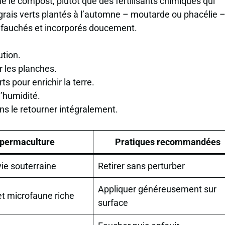
le compost, plutôt que des fertilisants chimiques qui
grais verts plantés à l’automne – moutarde ou phacélie 
nt fauchés et incorporés doucement.
ution.
 les planches.
ts pour enrichir la terre.
l’humidité.
ns le retourner intégralement.
 permaculture
Pratiques recommandées
vie souterraine
Retirer sans perturber
Appliquer généreusement sur
 et microfaune riche
surface