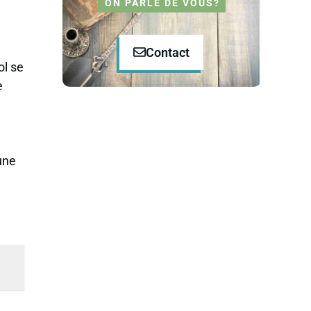
ON PARLE DE VOUS?
Contact
ol se
e
 une