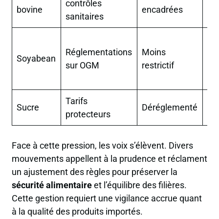
contrôles
ma
bovine
encadrées
sanitaires
fai
Pr
Réglementations
Moins
les
Soyabean
sur OGM
restrictif
pr
eu
Tarifs
Co
Sucre
Déréglementé
protecteurs
ac
Face à cette pression, les voix s’élèvent. Divers
mouvements appellent à la prudence et réclament
un ajustement des règles pour préserver la
sécurité alimentaire
et l’équilibre des filières.
Cette gestion requiert une vigilance accrue quant
à la qualité des produits importés.