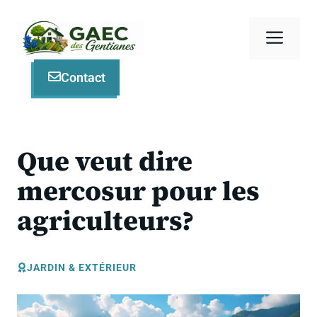
Aller
au
Men
contenu
Contact
Que veut dire
mercosur pour les
agriculteurs?
JARDIN & EXTÉRIEUR