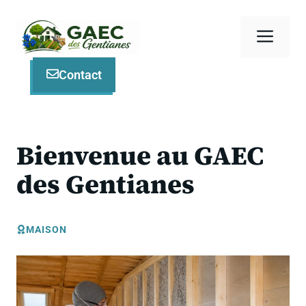
Aller
au
Men
contenu
Contact
Bienvenue au GAEC
des Gentianes
MAISON