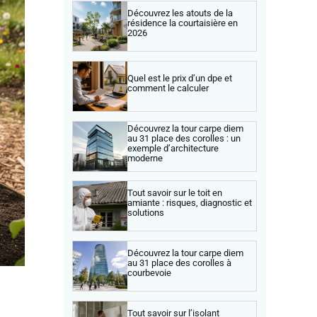
Découvrez les atouts de la
résidence la courtaisière en
2026
Quel est le prix d’un dpe et
comment le calculer
Découvrez la tour carpe diem
au 31 place des corolles : un
exemple d’architecture
moderne
Tout savoir sur le toit en
amiante : risques, diagnostic et
solutions
Découvrez la tour carpe diem
au 31 place des corolles à
courbevoie
Tout savoir sur l’isolant