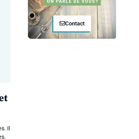
ON PARLE DE VOUS?
Contact
et
s. Il
es.