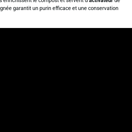
es enrichissent le compost et servent d’
activateur
de
gnée garantit un purin efficace et une conservation