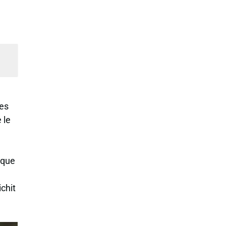
les
 le
ique
ichit