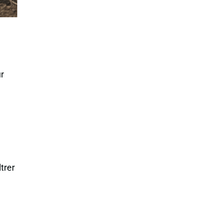
ur
ltrer