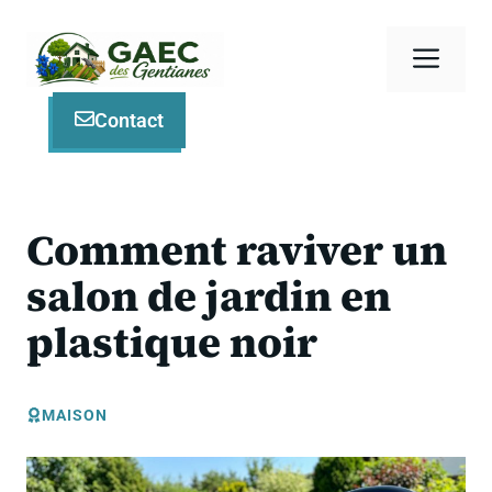
Aller
au
Men
contenu
Contact
Comment raviver un
salon de jardin en
plastique noir
MAISON