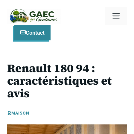
Aller
au
Men
contenu
Contact
Renault 180 94 :
caractéristiques et
avis
MAISON