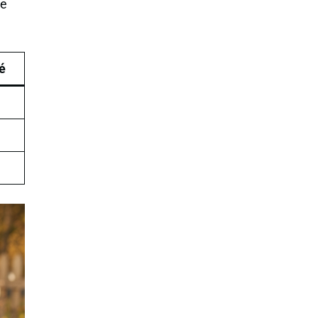
Ce
té