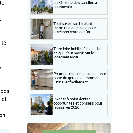
te.
au 31 place des corolles à
courbevoie
e
Tout savoir sur l’isolant
thermique en plaque pour
améliorer votre confort
ité
Terre loire habitat à blois : tout
ce qu’il faut savoir sur le
logement local
s
Pourquoi choisir un isolant pour
porte de garage et comment
l’installer facilement
 des
 et
Investir à saint denis :
opportunités et conseils pour
réussir en 2026
on.