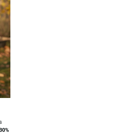
s
30%