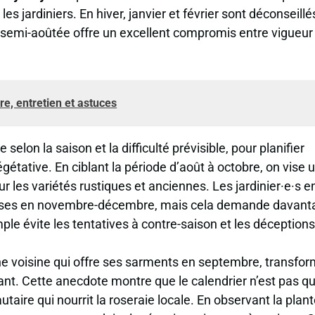
 jardiniers. En hiver, janvier et février sont déconseillé
semi-aoûtée offre un excellent compromis entre vigueur
ure, entretien et astuces
elon la saison et la difficulté prévisible, pour planifier
étative. En ciblant la période d’août à octobre, on vise 
ur les variétés rustiques et anciennes. Les jardinier·e·s e
euses en novembre-décembre, mais cela demande davant
mple évite les tentatives à contre-saison et les déceptions
’une voisine qui offre ses sarments en septembre, transfo
ant. Cette anecdote montre que le calendrier n’est pas q
taire qui nourrit la roseraie locale. En observant la plan