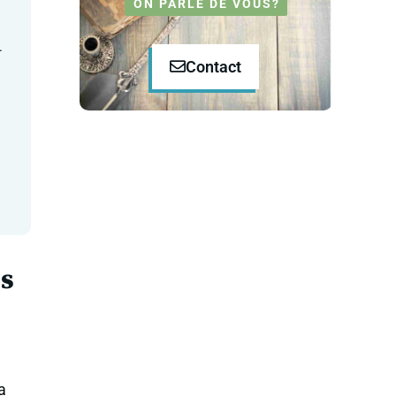
ON PARLE DE VOUS?
.
Contact
es
a