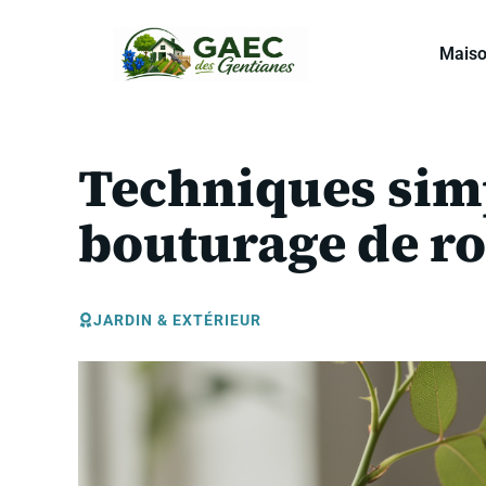
Aller
au
Mais
contenu
Techniques simp
bouturage de ro
JARDIN & EXTÉRIEUR