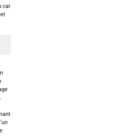
s car
 et
un
n
age
.
rmant
u’un
te