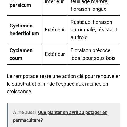
Intérieur
feuillage marbré,
persicum
floraison longue
Rustique, floraison
Cyclamen
Extérieur
automnale, résistant
hederifolium
au froid
Cyclamen
Floraison précoce,
Extérieur
coum
idéal pour sous-bois
Le rempotage reste une action clé pour renouveler
le substrat et offrir de l’espace aux racines en
croissance.
A lire aussi
Que planter en avril au potager en
permaculture?