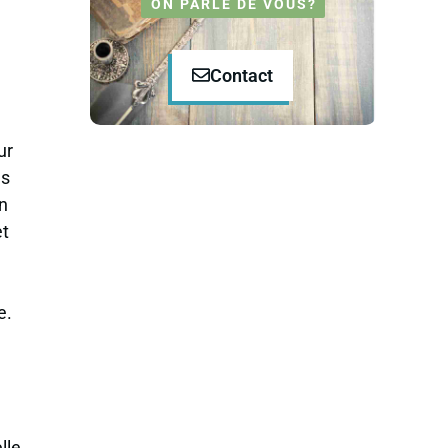
ON PARLE DE VOUS?
Contact
ur
es
on
et
e.
lle