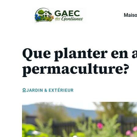
Aller
au
Mais
contenu
Que planter en 
permaculture?
JARDIN & EXTÉRIEUR