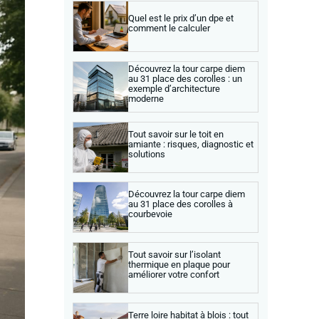
Quel est le prix d’un dpe et
comment le calculer
Découvrez la tour carpe diem
au 31 place des corolles : un
exemple d’architecture
moderne
Tout savoir sur le toit en
amiante : risques, diagnostic et
solutions
Découvrez la tour carpe diem
au 31 place des corolles à
courbevoie
Tout savoir sur l’isolant
thermique en plaque pour
améliorer votre confort
Terre loire habitat à blois : tout