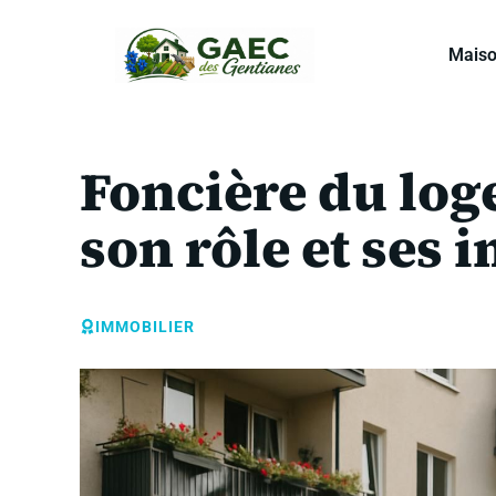
Aller
au
Mais
contenu
Foncière du lo
son rôle et ses 
IMMOBILIER