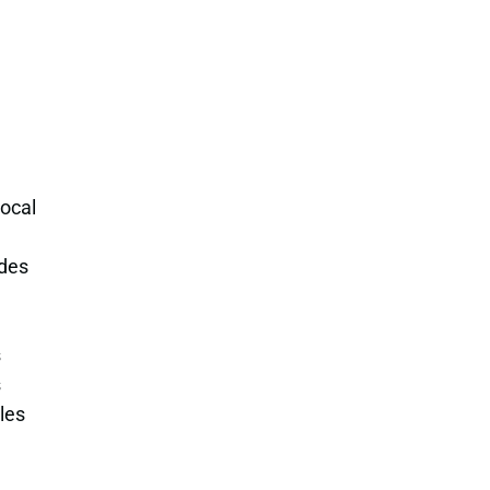
local
 des
s
s
 les