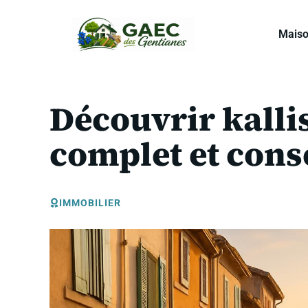
Aller
au
Mais
contenu
Découvrir kallis
complet et cons
IMMOBILIER