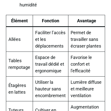
humidité
Élément
Fonction
Avantage
Faciliter l’accès
Permet de
Allées
et les
travailler sans
déplacements
écraser plantes
Espace de
Favorise le
Tables
travail dédié et
confort et
rempotage
ergonomique
l’efficacité
Utiliser la
Lumière diffuse
Étagères
hauteur sans
et meilleure
en lattes
encombrement
ventilation
Augmentation
Tuteurs
Cultiver en