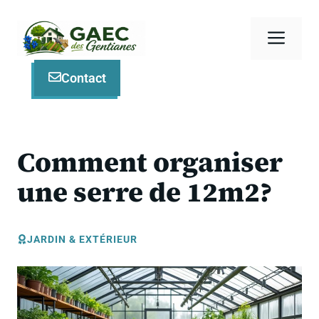
Aller
au
Men
contenu
Contact
Comment organiser
une serre de 12m2?
JARDIN & EXTÉRIEUR