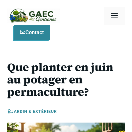
Aller
au
Men
contenu
Contact
Que planter en juin
au potager en
permaculture?
JARDIN & EXTÉRIEUR