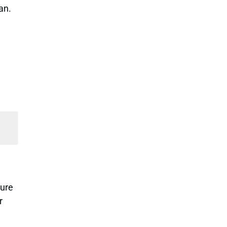
an.
a
ture
r