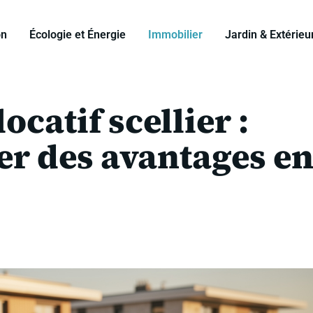
on
Écologie et Énergie
Immobilier
Jardin & Extérieu
ocatif scellier :
r des avantages e