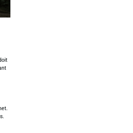
doit
ant
n
net.
s.