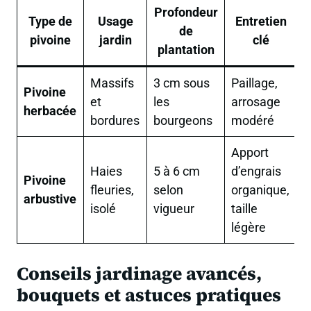
Profondeur
Type de
Usage
Entretien
de
pivoine
jardin
clé
plantation
Massifs
3 cm sous
Paillage,
Pivoine
et
les
arrosage
herbacée
bordures
bourgeons
modéré
Apport
Haies
5 à 6 cm
d’engrais
Pivoine
fleuries,
selon
organique,
arbustive
isolé
vigueur
taille
légère
Conseils jardinage avancés,
bouquets et astuces pratiques