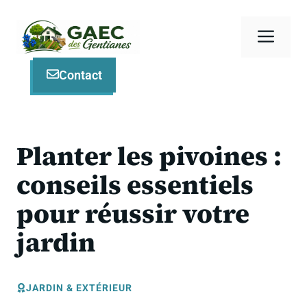
Aller
au
Men
contenu
Contact
Planter les pivoines :
conseils essentiels
pour réussir votre
jardin
JARDIN & EXTÉRIEUR