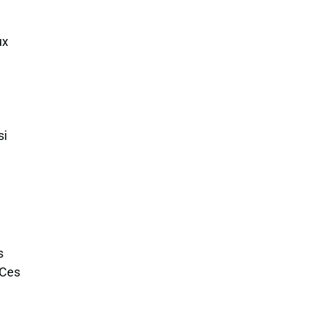
ux
si
s
 Ces