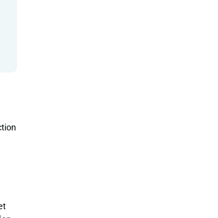
tion
et