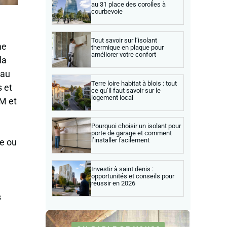
au 31 place des corolles à
courbevoie
Tout savoir sur l’isolant
me
thermique en plaque pour
améliorer votre confort
la
 au
Terre loire habitat à blois : tout
s et
ce qu’il faut savoir sur le
logement local
LM et
Pourquoi choisir un isolant pour
porte de garage et comment
l’installer facilement
he ou
Investir à saint denis :
opportunités et conseils pour
réussir en 2026
s