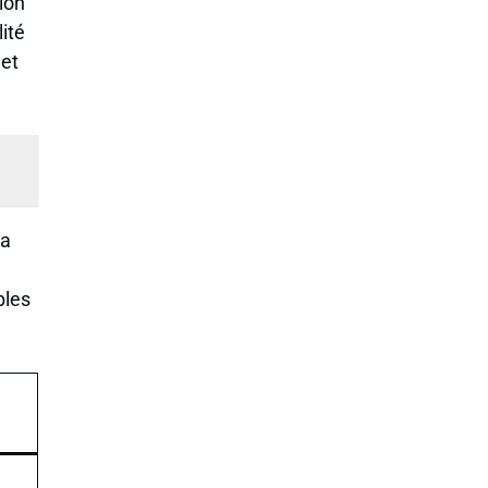
ion
ité
et
La
bles