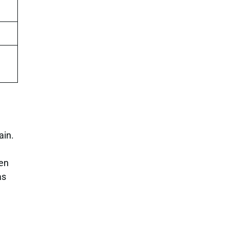
ain.
 en
as