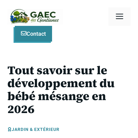
Aller
au
Men
contenu
Contact
Tout savoir sur le
développement du
bébé mésange en
2026
JARDIN & EXTÉRIEUR