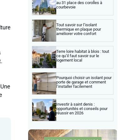
au 31 place des corolles à
courbevoie
Tout savoir sur l’isolant
lture
thermique en plaque pour
améliorer votre confort
Terre loire habitat à blois : tout
s
ce qu’il faut savoir sur le
logement local
.
Pourquoi choisir un isolant pour
porte de garage et comment
. Une
l’installer facilement
e
Investir à saint denis :
opportunités et conseils pour
réussir en 2026