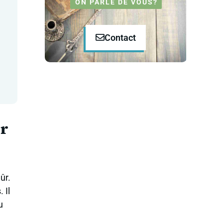
ON PARLE DE VOUS?
Contact
er
ûr.
 Il
u