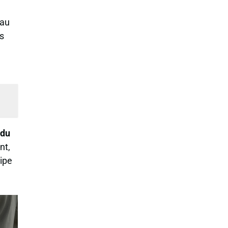
eau
ts
du
nt,
cipe