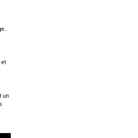
ge.
 et
s
t un
s