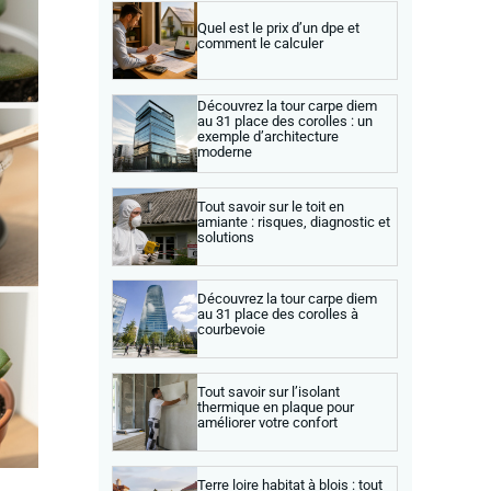
Quel est le prix d’un dpe et
comment le calculer
Découvrez la tour carpe diem
au 31 place des corolles : un
exemple d’architecture
moderne
Tout savoir sur le toit en
amiante : risques, diagnostic et
solutions
Découvrez la tour carpe diem
au 31 place des corolles à
courbevoie
Tout savoir sur l’isolant
thermique en plaque pour
améliorer votre confort
Terre loire habitat à blois : tout