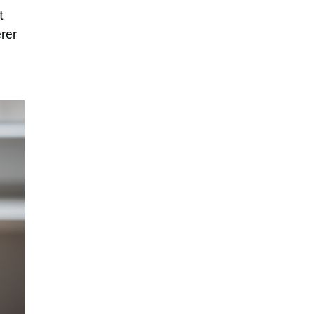
t
érer