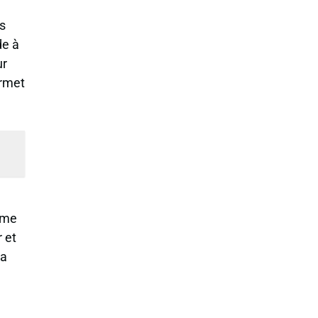
s
de à
ur
ermet
me
 et
la