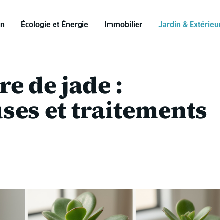
on
Écologie et Énergie
Immobilier
Jardin & Extérieu
re de jade :
es et traitements