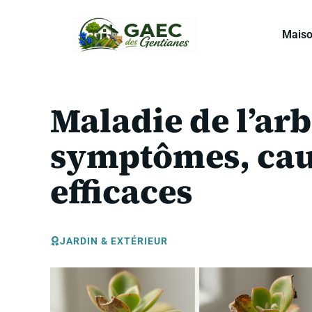
Aller
au
Mais
contenu
Maladie de l’arb
symptômes, caus
efficaces
JARDIN & EXTÉRIEUR