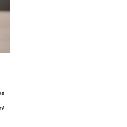
a
es
té