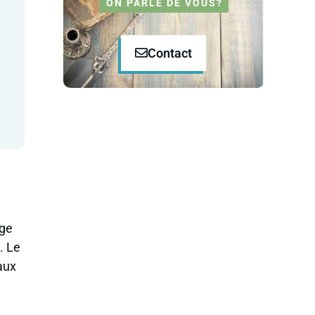
ON PARLE DE VOUS?
Contact
age
. Le
aux