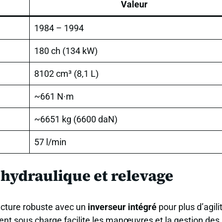
Valeur
1984 – 1994
180 ch (134 kW)
8102 cm³ (8,1 L)
~661 N·m
~6651 kg (6600 daN)
57 l/min
, hydraulique et relevage
tecture robuste avec un
inverseur intégré
pour plus d’agili
t sous charge facilite les manœuvres et la gestion des