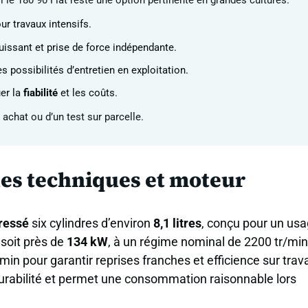
e 180 90 Fiat reste une option pertinente en grandes cultures.
r travaux intensifs.
uissant et prise de force indépendante.
 possibilités d’entretien en exploitation.
uer la
fiabilité
et les coûts.
achat ou d’un test sur parcelle.
ques techniques et moteur
ressé
six cylindres d’environ
8,1 litres
, conçu pour un us
, soit près de
134 kW
, à un régime nominal de 2200 tr/min
n pour garantir reprises franches et efficience sur trav
durabilité et permet une consommation raisonnable lors