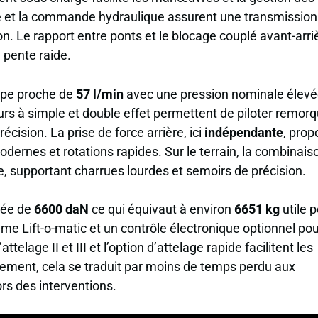
 et la commande hydraulique assurent une transmission
n. Le rapport entre ponts et le blocage couplé avant-arri
n pente raide.
ompe proche de
57 l/min
avec une pression nominale élev
eurs à simple et double effet permettent de piloter remor
sion. La prise de force arrière, ici
indépendante
, prop
ernes et rotations rapides. Sur le terrain, la combinais
e, supportant charrues lourdes et semoirs de précision.
cée de
6600 daN
ce qui équivaut à environ
6651 kg
utile 
me Lift-o-matic et un contrôle électronique optionnel po
telage II et III et l’option d’attelage rapide facilitent les
tement, cela se traduit par moins de temps perdu aux
rs des interventions.