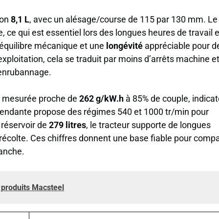
ron
8,1 L
, avec un alésage/course de 115 par 130 mm. Le
, ce qui est essentiel lors des longues heures de travail 
n équilibre mécanique et une
longévité
appréciable pour d
l’exploitation, cela se traduit par moins d’arrêts machine e
l’enrubannage.
on mesurée proche de
262 g/kW.h
à 85% de couple, indicat
épendante propose des régimes 540 et 1000 tr/min pour
n réservoir de
279 litres
, le tracteur supporte de longues
e récolte. Ces chiffres donnent une base fiable pour comp
ranche.
s produits Macsteel