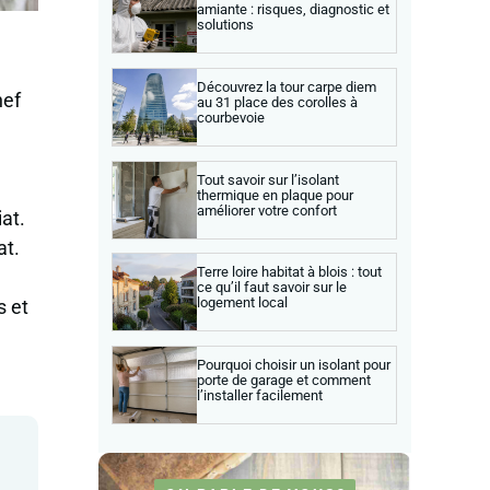
amiante : risques, diagnostic et
solutions
Découvrez la tour carpe diem
hef
au 31 place des corolles à
courbevoie
Tout savoir sur l’isolant
thermique en plaque pour
améliorer votre confort
at.
at.
Terre loire habitat à blois : tout
ce qu’il faut savoir sur le
logement local
s et
Pourquoi choisir un isolant pour
porte de garage et comment
l’installer facilement