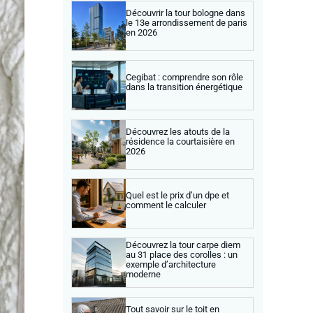
Découvrir la tour bologne dans
le 13e arrondissement de paris
en 2026
Cegibat : comprendre son rôle
dans la transition énergétique
Découvrez les atouts de la
résidence la courtaisière en
2026
Quel est le prix d’un dpe et
comment le calculer
Découvrez la tour carpe diem
au 31 place des corolles : un
exemple d’architecture
moderne
Tout savoir sur le toit en