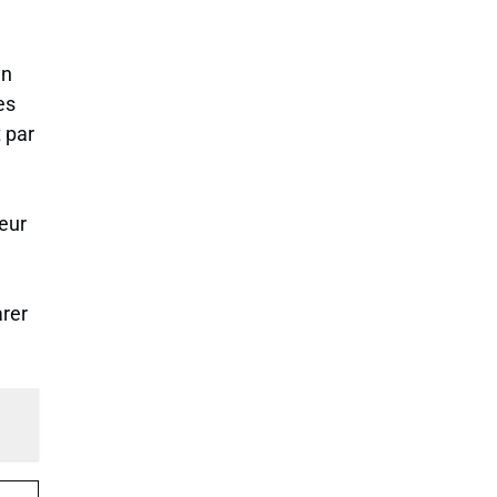
en
es
t par
eur
arer