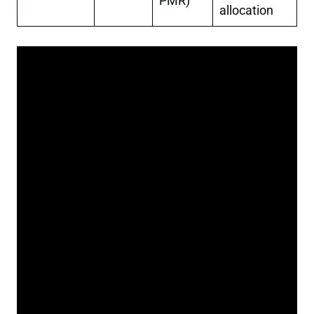
PMR)
allocation