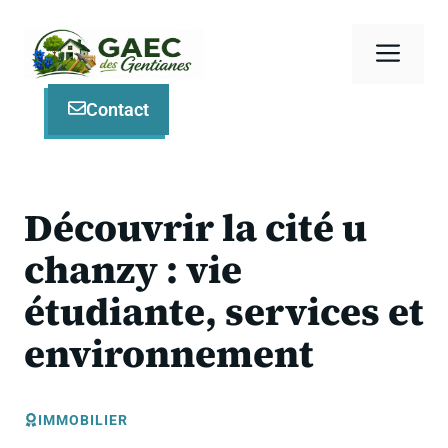
Aller
au
Men
contenu
Contact
Découvrir la cité u
chanzy : vie
étudiante, services et
environnement
IMMOBILIER