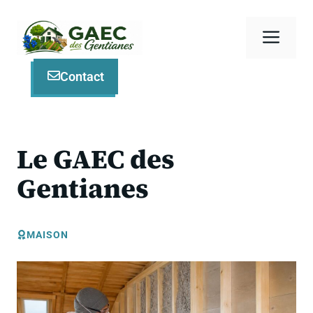
Aller
au
Men
contenu
Contact
Le GAEC des
Gentianes
MAISON