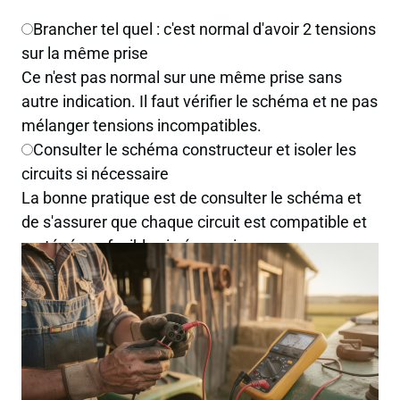
Brancher tel quel : c'est normal d'avoir 2 tensions
sur la même prise
Ce n'est pas normal sur une même prise sans
autre indication. Il faut vérifier le schéma et ne pas
mélanger tensions incompatibles.
Consulter le schéma constructeur et isoler les
circuits si nécessaire
La bonne pratique est de consulter le schéma et
de s'assurer que chaque circuit est compatible et
protégé par fusible si nécessaire.
Relier les deux broches ensemble pour équilibrer
Relier deux tensions différentes est dangereux et
provoquera un court-circuit.
5. Quel est le rôle des fusibles dans un circuit
connecté à une prise 3 plots ?