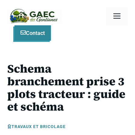
Aller
au
Men
contenu
Contact
Schema
branchement prise 3
plots tracteur : guide
et schéma
TRAVAUX ET BRICOLAGE