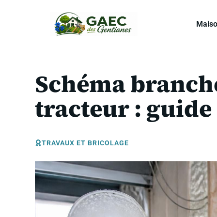
Aller
au
Mais
contenu
Schéma branche
tracteur : guid
TRAVAUX ET BRICOLAGE