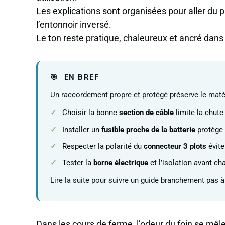
Les explications sont organisées pour aller du
l’entonnoir inversé.
Le ton reste pratique, chaleureux et ancré dans l
EN BREF
Un raccordement propre et protégé préserve le matéri
Choisir la bonne
section de câble
limite la chute
Installer un
fusible proche de la batterie
protège 
Respecter la polarité du
connecteur 3 plots
évite
Tester la
borne électrique
et l’isolation avant c
Lire la suite pour suivre un guide branchement pas à 
Dans les cours de ferme, l’odeur du foin se mêl