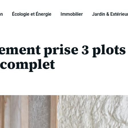
on
Écologie et Énergie
Immobilier
Jardin & Extérieu
ment prise 3 plots
e complet