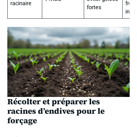
racinaire
froid
fortes
inte
Récolter et préparer les
racines d’endives pour le
forçage