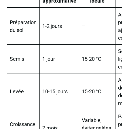
approximative
idéale
Aére
Préparation
prof
1-2 jours
–
du sol
ajou
com
Sem
Semis
1 jour
15-20 °C
ligne
couv
Arro
doux
Levée
10-15 jours
15-20 °C
dés
man
Pati
Variable,
Croissance
prot
7 mois
éviter gelées