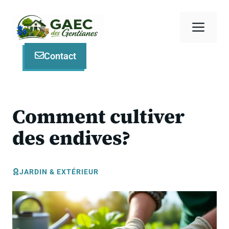
Aller
au
Men
contenu
Contact
Comment cultiver
des endives?
JARDIN & EXTÉRIEUR