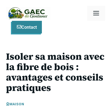
Aller
au
Men
contenu
Contact
Isoler sa maison avec
la fibre de bois :
avantages et conseils
pratiques
MAISON