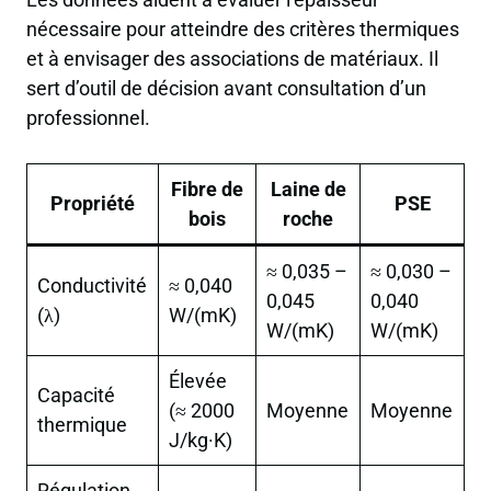
nécessaire pour atteindre des critères thermiques
et à envisager des associations de matériaux. Il
sert d’outil de décision avant consultation d’un
professionnel.
Fibre de
Laine de
Propriété
PSE
bois
roche
≈ 0,035 –
≈ 0,030 –
Conductivité
≈ 0,040
0,045
0,040
(λ)
W/(mK)
W/(mK)
W/(mK)
Élevée
Capacité
(≈ 2000
Moyenne
Moyenne
thermique
J/kg·K)
Régulation