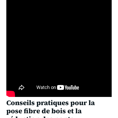
pertes par transmission évitées)
Basé sur une consommation de référence indicatrice pour
logement ancien (≈210 kWh/m²·an) et sur la réduction de
transmission via l’enveloppe.
Retour sur investissement
Économie annuelle ≈
3 120,00 €
→ Retour
investissement ≈
1.7
ans
Hypothèses & méthode (cliquer pour détails)
Conseils pratiques pour la
pose fibre de bois et la