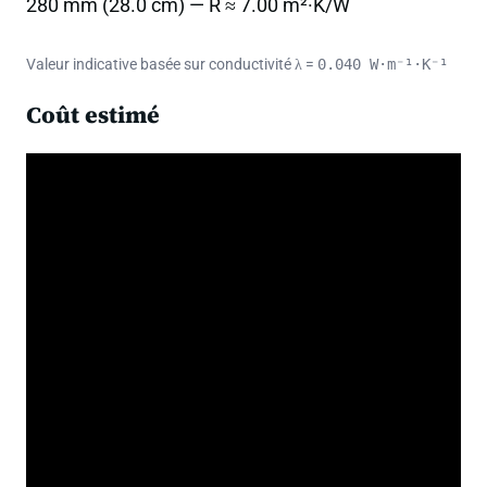
280 mm (28.0 cm) — R ≈ 7.00 m²·K/W
Valeur indicative basée sur conductivité λ =
0.040 W·m⁻¹·K⁻¹
Coût estimé
Volume matière :
22.40 m³
Coût matière :
4 032,00 €
Coût pose (est.) :
1 209,60 €
Coût total estimé :
5 241,60 €
Prévision énergétique
Consommation estimée actuelle (réf) :
16800
kWh/an
Après isolation :
1200 kWh/an
Économie estimée :
15600 kWh/an
(≈ 92.9 % de