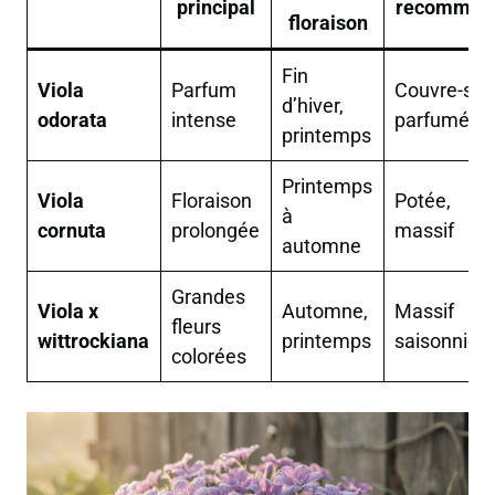
principal
recomman
floraison
Fin
Viola
Parfum
Couvre-sol
d’hiver,
odorata
intense
parfumé
printemps
Printemps
Viola
Floraison
Potée,
à
cornuta
prolongée
massif
automne
Grandes
Viola x
Automne,
Massif
fleurs
wittrockiana
printemps
saisonnier
colorées