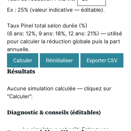
Ex : 25% (valeur indicative — éditable).
Taux Pinel total selon durée (%)
(6 ans: 12%, 9 ans: 18%, 12 ans: 21%) — utilisé
pour calculer la réduction globale puis la part
annuelle.
Calculer
Réinitialiser
Exporter CSV
Résultats
Aucune simulation calculée — cliquez sur
"Calculer".
Diagnostic & conseils (éditables)
Le simulateur est prêt. Entrez vos