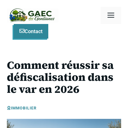
Aller
au
Men
contenu
Contact
Comment réussir sa
défiscalisation dans
le var en 2026
IMMOBILIER