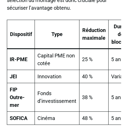
sélection du montage est donc cruciale pour
sécuriser l’avantage obtenu.
Durée
Réduction
Dispositif
Type
de
maximale
blocag
Capital PME non
IR-PME
25 %
5 ans
cotée
JEI
Innovation
40 %
Variabl
FIP
Fonds
Outre-
38 %
5 ans
d’investissement
mer
SOFICA
Cinéma
48 %
5 ans