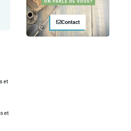
ON PARLE DE VOUS?
Contact
s et
us et