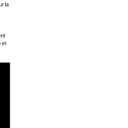
ur la
ent
 et