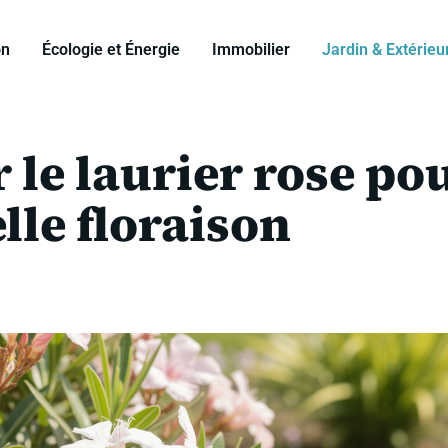
on
Écologie et Énergie
Immobilier
Jardin & Extérieu
 le laurier rose po
lle floraison