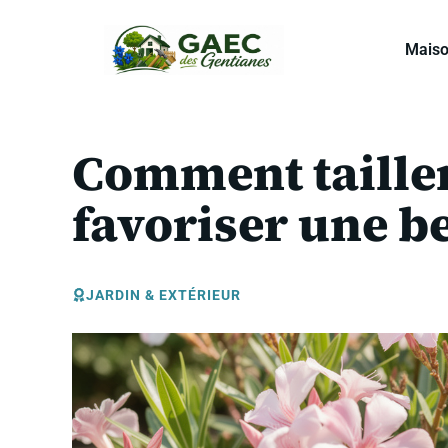
Aller
au
Mais
contenu
Comment tailler
favoriser une be
JARDIN & EXTÉRIEUR