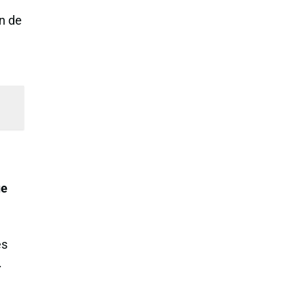
n de
ue
es
.