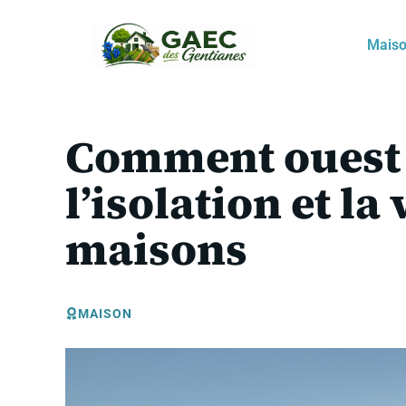
Aller
au
Mais
contenu
Comment ouest i
l’isolation et la
maisons
MAISON