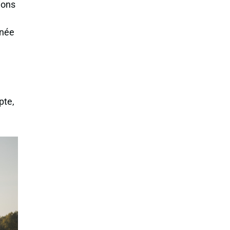
ions
gnée
pte,