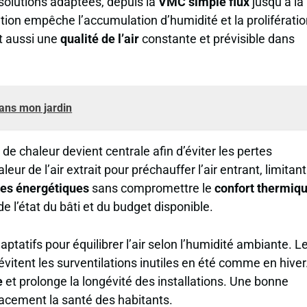
solutions adaptées, depuis la
VMC simple flux
jusqu’à la
ion empêche l’accumulation d’humidité et la prolifératio
it aussi une
qualité de l’air
constante et prévisible dans
dans mon jardin
de chaleur devient centrale afin d’éviter les pertes
eur de l’air extrait pour préchauffer l’air entrant, limitant
es énergétiques
sans compromettre le
confort thermiq
l’état du bâti et du budget disponible.
ptatifs pour équilibrer l’air selon l’humidité ambiante. L
vitent les surventilations inutiles en été comme en hiver
e
et prolonge la longévité des installations. Une bonne
icacement la santé des habitants.