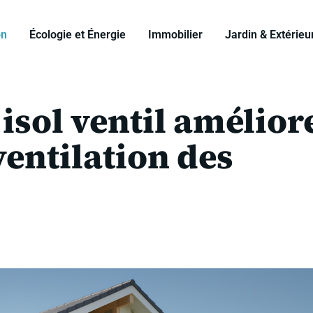
on
Écologie et Énergie
Immobilier
Jardin & Extérieu
sol ventil amélior
 ventilation des