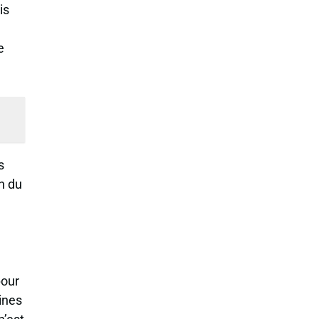
is
e
s
on du
pour
ines