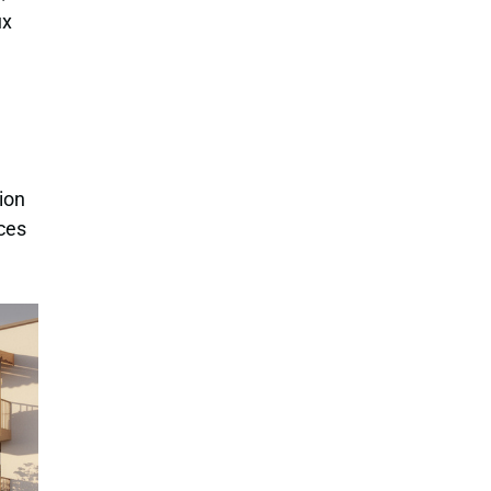
ux
tion
nces