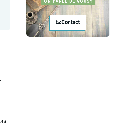
ON PARLE DE VOUS?
Contact
s
ors
,