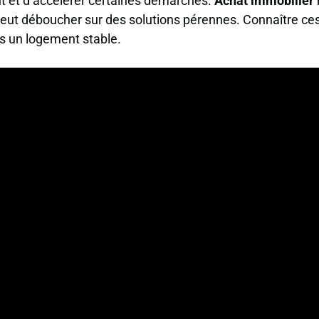
t et d’accélérer certaines démarches.
Achat immobilier
peut déboucher sur des solutions pérennes. Connaître ce
rs un logement stable.